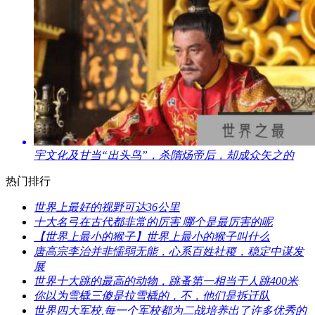
​宇文化及甘当“出头鸟”，杀隋炀帝后，却成众矢之的
热门排行
​世界上最好的视野可达36公里
​十大名弓在古代都非常的厉害 哪个是最厉害的呢
​【世界上最小的猴子】世界上最小的猴子叫什么
​唐高宗李治并非懦弱无能，心系百姓社稷，稳定中谋发
展
​世界十大跳的最高的动物，跳蚤第一相当于人跳400米
​你以为雪橇三傻是拉雪橇的，不，他们是拆迁队
​世界四大军校,每一个军校都为二战培养出了许多优秀的