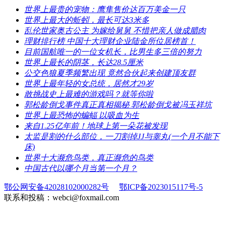
​世界上最贵的宠物：鹰隼售价达百万美金一只
​世界上最大的蚯蚓，最长可达3米多
​乱伦世家奥古公主 为嫁给舅舅 不惜把亲人做成腊肉
​理财排行榜 中国十大理财企业陆金所位居榜首！
​目前国航唯一的一位女机长，比男生多三倍的努力
​世界上最长的阴茎，长达28.5厘米
​公交色狼夏季频繁出现 竟然合伙起来创建顶友群
​世界上最年轻的女总统，居然才29岁
​敢挑战史上最难的游戏吗？就等你啦
​郭松龄倒戈事件真正真相揭秘 郭松龄倒戈被冯玉祥坑
​世界上最恐怖的蝙蝠 以吸血为生
​来自1.25亿年前！地球上第一朵花被发现
​太监是割的什么部位，一刀割掉JJ与睾丸(一个月不能下
床)
​世界十大濒危鸟类，真正濒危的鸟类
​中国古代以哪个月当第一个月？
鄂公网安备42028102000282号
鄂ICP备2023015117号-5
联系和投稿：webci@foxmail.com