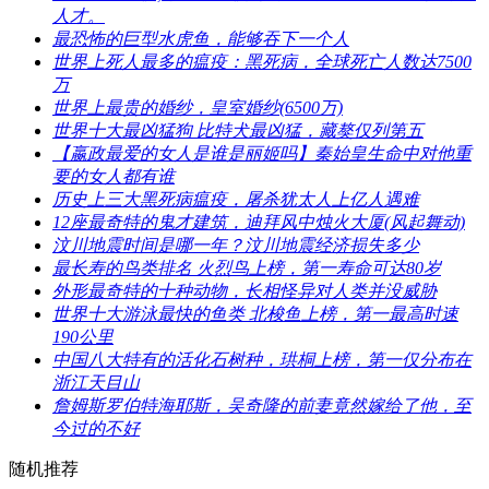
人才。
​最恐怖的巨型水虎鱼，能够吞下一个人
​世界上死人最多的瘟疫：黑死病，全球死亡人数达7500
万
​世界上最贵的婚纱，皇室婚纱(6500万)
​世界十大最凶猛狗 比特犬最凶猛，藏獒仅列第五
​【嬴政最爱的女人是谁是丽姬吗】秦始皇生命中对他重
要的女人都有谁
​历史上三大黑死病瘟疫，屠杀犹太人上亿人遇难
​12座最奇特的鬼才建筑，迪拜风中烛火大厦(风起舞动)
​汶川地震时间是哪一年？汶川地震经济损失多少
​最长寿的鸟类排名 火烈鸟上榜，第一寿命可达80岁
​外形最奇特的十种动物，长相怪异对人类并没威胁
​世界十大游泳最快的鱼类 北梭鱼上榜，第一最高时速
190公里
​中国八大特有的活化石树种，珙桐上榜，第一仅分布在
浙江天目山
​詹姆斯罗伯特海耶斯，吴奇隆的前妻竟然嫁给了他，至
今过的不好
随机推荐