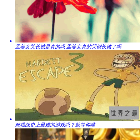
​孟姜女哭长城是真的吗 孟姜女真的哭倒长城了吗
​敢挑战史上最难的游戏吗？就等你啦