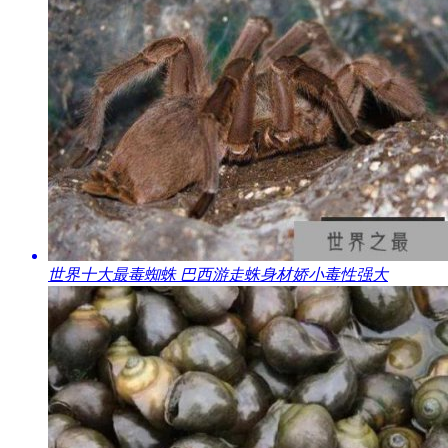
​世界十大最毒蜘蛛 巴西游走蛛身材娇小毒性强大