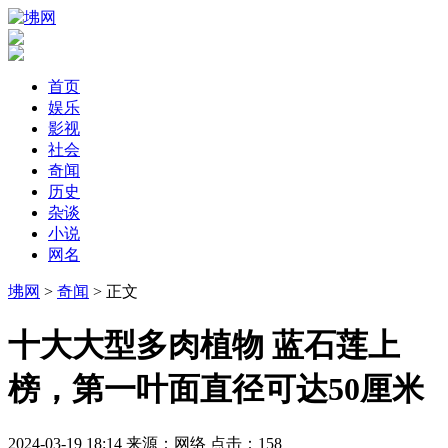
首页
娱乐
影视
社会
奇闻
历史
杂谈
小说
网名
坲网
>
奇闻
> 正文
​十大大型多肉植物 蓝石莲上
榜，第一叶面直径可达50厘米
2024-03-19 18:14
来源：网络
点击：
158