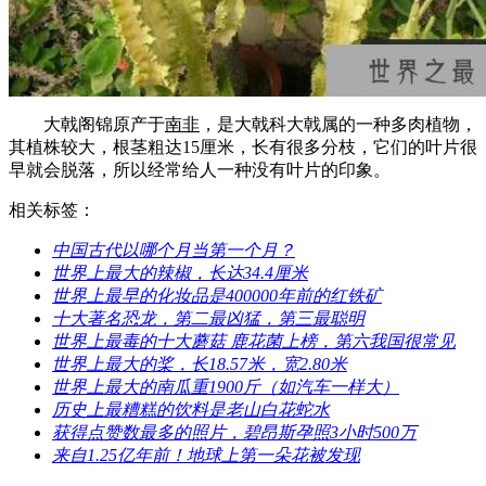
大戟阁锦原产于
南非
，是大戟科大戟属的一种多肉植物，
其植株较大，根茎粗达15厘米，长有很多分枝，它们的叶片很
早就会脱落，所以经常给人一种没有叶片的印象。
相关标签：
​中国古代以哪个月当第一个月？
​世界上最大的辣椒，长达34.4厘米
​世界上最早的化妆品是400000年前的红铁矿
​十大著名恐龙，第二最凶猛，第三最聪明
​世界上最毒的十大蘑菇 鹿花菌上榜，第六我国很常见
​世界上最大的桨，长18.57米，宽2.80米
​世界上最大的南瓜重1900斤（如汽车一样大）
​历史上最糟糕的饮料是老山白花蛇水
​获得点赞数最多的照片，碧昂斯孕照3小时500万
​来自1.25亿年前！地球上第一朵花被发现