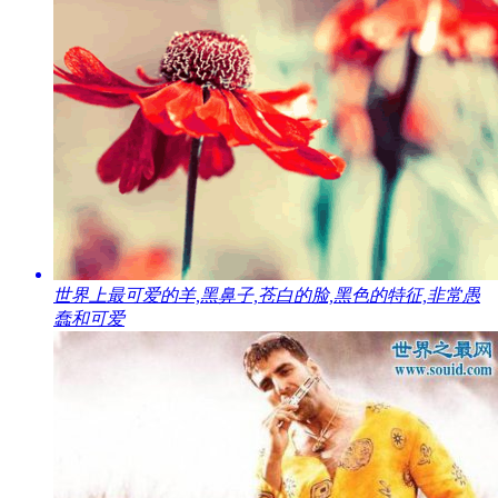
​世界上最可爱的羊,黑鼻子,苍白的脸,黑色的特征,非常愚
蠢和可爱