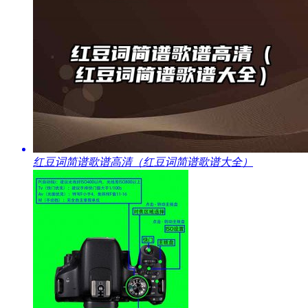
​红豆词简谱歌谱高清（红豆词简谱歌谱大全）