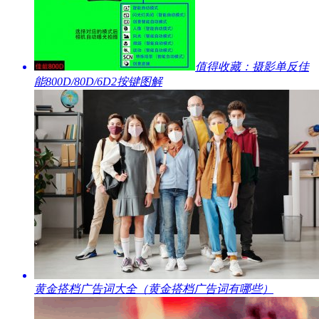
​值得收藏：摄影单反佳
能800D/80D/6D2按键图解
​黄金搭档广告词大全（黄金搭档广告词有哪些）