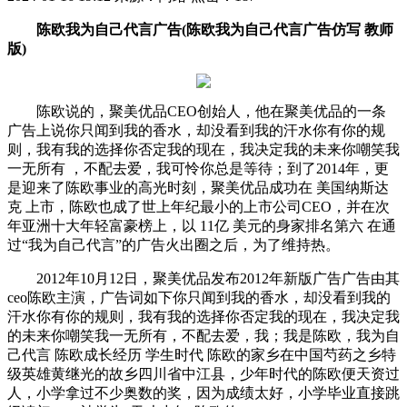
陈欧我为自己代言广告(陈欧我为自己代言广告仿写 教师
版)
陈欧说的，聚美优品CEO创始人，他在聚美优品的一条
广告上说你只闻到我的香水，却没看到我的汗水你有你的规
则，我有我的选择你否定我的现在，我决定我的未来你嘲笑我
一无所有 ，不配去爱，我可怜你总是等待；到了2014年，更
是迎来了陈欧事业的高光时刻，聚美优品成功在 美国纳斯达
克 上市，陈欧也成了世上年纪最小的上市公司CEO，并在次
年亚洲十大年轻富豪榜上，以 11亿 美元的身家排名第六 在通
过“我为自己代言”的广告火出圈之后，为了维持热。
2012年10月12日，聚美优品发布2012年新版广告广告由其
ceo陈欧主演，广告词如下你只闻到我的香水，却没看到我的
汗水你有你的规则，我有我的选择你否定我的现在，我决定我
的未来你嘲笑我一无所有，不配去爱，我；我是陈欧，我为自
己代言 陈欧成长经历 学生时代 陈欧的家乡在中国芍药之乡特
级英雄黄继光的故乡四川省中江县，少年时代的陈欧便天资过
人，小学拿过不少奥数的奖，因为成绩太好，小学毕业直接跳