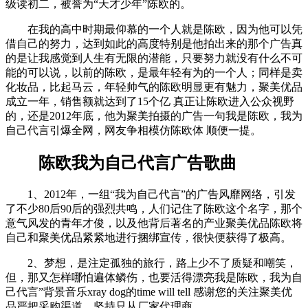
级读初二，被誉为“天才少年”陈欧的。
在我的高中时期最仰慕的一个人就是陈欧，因为他可以凭
借自己的努力，达到如此的高度特别是他拍出来的那个广告真
的是让我感觉到人生有无限的潜能，只要努力就没有什么不可
能的可以说，以前的陈欧，是最年轻有为的一个人；同样是卖
化妆品，比起马云，年轻帅气的陈欧明显更有魅力，聚美优品
成立一年，销售额就达到了15个亿 真正让陈欧进入公众视野
的，还是2012年底，他为聚美拍摄的广告一句我是陈欧，我为
自己代言引爆全网，网友争相模仿陈欧体 顺便一提。
陈欧我为自己代言广告歌曲
1、2012年，一组“我为自己代言”的广告风靡网络，引发
了不少80后90后的强烈共鸣，人们记住了陈欧这个名字，那个
意气风发的青年才俊，以及他背后著名的产业聚美优品陈欧将
自己和聚美优品紧紧地进行捆绑宣传，很快便获得了极高。
2、梦想，是注定孤独的旅行，路上少不了质疑和嘲笑，
但，那又怎样哪怕遍体鳞伤，也要活得漂亮我是陈欧，我为自
己代言”背景音乐xray dog的time will tell 感谢您的关注聚美优
品严把采购渠道，坚持只从厂家代理商。