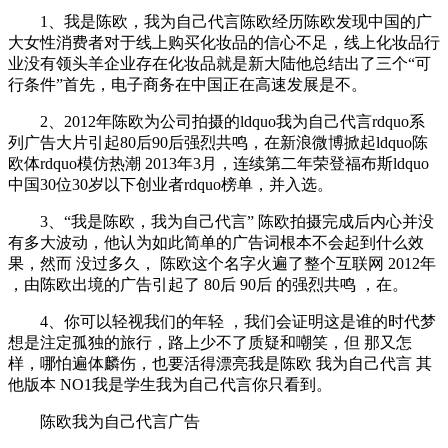
1、我是陈欧，我为自己代言陈欧经历陈欧发现中国的广
大女性消费者对于线上购买化妆品的信心不足，线上化妆品行
业没有领头羊企业存在化妆品就是新大陆他总结出了三个“可
行条件”首先，电子商务在中国正在高速发展是不。
2、2012年陈欧为公司拍摄的ldquo我为自己代言rdquo系
列广告大片引起80后90后强烈共鸣，在新浪微博掀起ldquo陈
欧体rdquo模仿热潮 2013年3月，连续第二年荣登福布斯ldquo
中国30位30岁以下创业者rdquo榜单，并入选。
3、“我是陈欧，我为自己代言” 陈欧拍摄完成后内心并没
有多大波动，他认为如此简单的广告词根本不会起到什么效
果，然而 没过多久， 陈欧这个名字火遍了整个互联网 2012年
，由陈欧出境的广告引起了 80后 90后 的强烈共鸣 ，在。
4、你可以轻视我们的年轻 ，我们会证明这是谁的时代梦
想是注定孤独的旅行，路上少不了质疑和嘲笑，但 那又怎
样，哪怕遍体麟伤，也要活得漂亮我是陈欧 我为自己代言 其
他版本 NO1我是学生我为自己代言你只看到。
陈欧我为自己代言广告