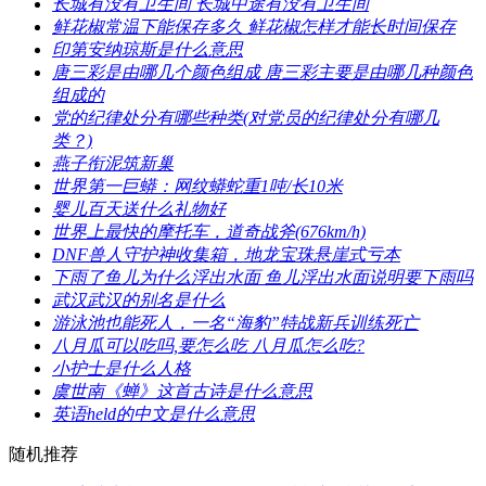
​长城有没有卫生间 长城中途有没有卫生间
​鲜花椒常温下能保存多久 鲜花椒怎样才能长时间保存
​印第安纳琼斯是什么意思
​唐三彩是由哪几个颜色组成 唐三彩主要是由哪几种颜色
组成的
​党的纪律处分有哪些种类(对党员的纪律处分有哪几
类？)
​燕子衔泥筑新巢
​世界第一巨蟒：网纹蟒蛇重1吨/长10米
​婴儿百天送什么礼物好
​世界上最快的摩托车，道奇战斧(676km/h)
​DNF兽人守护神收集箱，地龙宝珠悬崖式亏本
​下雨了鱼儿为什么浮出水面 鱼儿浮出水面说明要下雨吗
​武汉武汉的别名是什么
​游泳池也能死人，一名“海豹”特战新兵训练死亡
​八月瓜可以吃吗,要怎么吃 八月瓜怎么吃?
​小护士是什么人格
​虞世南《蝉》这首古诗是什么意思
​英语held的中文是什么意思
随机推荐