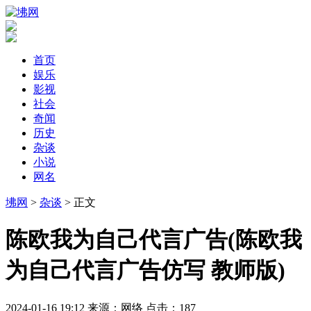
首页
娱乐
影视
社会
奇闻
历史
杂谈
小说
网名
坲网
>
杂谈
> 正文
​陈欧我为自己代言广告(陈欧我
为自己代言广告仿写 教师版)
2024-01-16 19:12
来源：网络
点击：
187