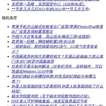
​东莞第一高楼，东莞国贸中心（428米/86层）
​**节是几月几日2021年的(2021年**节几月几号)
随机推荐
​苹果手机怎么格式化恢复出厂设置(苹果iPhone/iPad恢复
出厂设置及强制重置图文
​中国十大古筝名曲，高山流水/梅花三弄(在线听)
​世界第一巨蟒：网纹蟒蛇重1吨/长10米
​「烘焙知识」那些搞晕你的1汤勺、1/2茶勺究竟有多
少？
​中国最诡异的地方是哪些地方？瓦屋山迷魂凼/六盘山鬼
门关/封门村是中国最诡异
​任务栏不显示如何解决（任务栏消失，这样操作，可以
快速在Windows 11/10中恢
​党的纪律处分有哪些种类(对党员的纪律处分有哪几
类？)
​外星人给美国的技巧是果然吗 外星人给美国供给了什么
科技?
​丽水学院图书馆（关于丽水学院图书馆的介绍）
​DNF兽人守护神收集箱，地龙宝珠悬崖式亏本