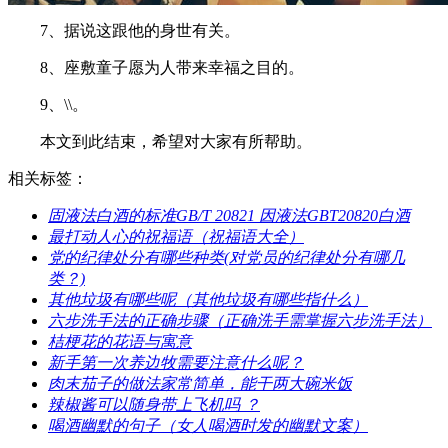
7、据说这跟他的身世有关。
8、座敷童子愿为人带来幸福之目的。
9、\\。
本文到此结束，希望对大家有所帮助。
相关标签：
​固液法白酒的标准GB/T 20821 因液法GBT20820白酒
​最打动人心的祝福语（祝福语大全）
​党的纪律处分有哪些种类(对党员的纪律处分有哪几
类？)
​其他垃圾有哪些呢（其他垃圾有哪些指什么）
​六步洗手法的正确步骤（正确洗手需掌握六步洗手法）
​桔梗花的花语与寓意
​新手第一次养边牧需要注意什么呢？
​肉末茄子的做法家常简单，能干两大碗米饭
​辣椒酱可以随身带上飞机吗 ？
​喝酒幽默的句子（女人喝酒时发的幽默文案）