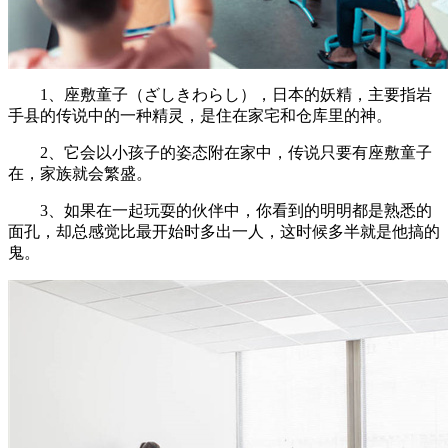
1、座敷童子（ざしきわらし），日本的妖精，主要指岩
手县的传说中的一种精灵，是住在家宅和仓库里的神。
2、它会以小孩子的姿态附在家中，传说只要有座敷童子
在，家族就会繁盛。
3、如果在一起玩耍的伙伴中，你看到的明明都是熟悉的
面孔，却总感觉比最开始时多出一人，这时候多半就是他搞的
鬼。