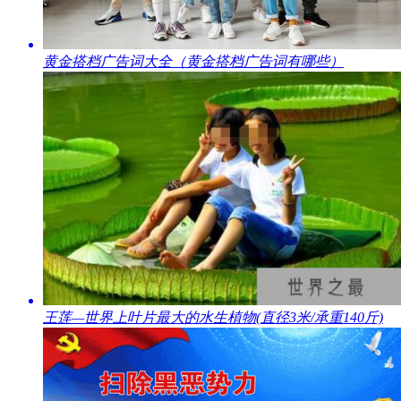
​黄金搭档广告词大全（黄金搭档广告词有哪些）
​王莲—世界上叶片最大的水生植物(直径3米/承重140斤)