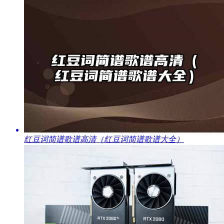
​红豆词简谱歌谱高清（红豆词简谱歌谱大全）