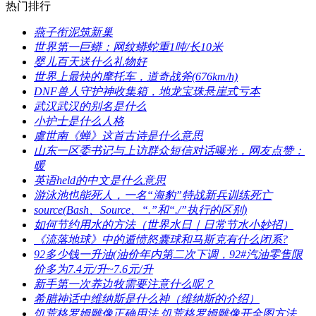
热门排行
​燕子衔泥筑新巢
​世界第一巨蟒：网纹蟒蛇重1吨/长10米
​婴儿百天送什么礼物好
​世界上最快的摩托车，道奇战斧(676km/h)
​DNF兽人守护神收集箱，地龙宝珠悬崖式亏本
​武汉武汉的别名是什么
​小护士是什么人格
​虞世南《蝉》这首古诗是什么意思
​山东一区委书记与上访群众短信对话曝光，网友点赞：
暖
​英语held的中文是什么意思
​游泳池也能死人，一名“海豹”特战新兵训练死亡
​source(Bash、Source、“.”和“./”执行的区别)
​如何节约用水的方法（世界水日｜日常节水小妙招）
​《流落地球》中的遁愤怒囊球和马斯克有什么闭系?
​92多少钱一升油(油价年内第二次下调，92#汽油零售限
价多为7.4元/升~7.6元/升
​新手第一次养边牧需要注意什么呢？
​希腊神话中维纳斯是什么神（维纳斯的介绍）
​饥荒格罗姆雕像正确用法 饥荒格罗姆雕像开全图方法