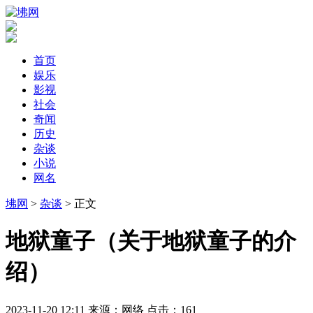
首页
娱乐
影视
社会
奇闻
历史
杂谈
小说
网名
坲网
>
杂谈
> 正文
​地狱童子（关于地狱童子的介
绍）
2023-11-20 12:11
来源：网络
点击：
161