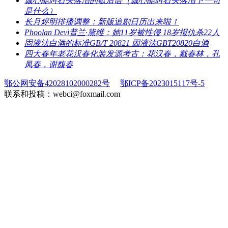
​诚心能叫石头落泪的歇后语（诚心能叫石头落泪下一句
是什么）
​长月烬明排播调整：新版追剧日历出来啦！
​Phoolan Devi普兰·黛维：她11岁被性侵 18岁报仇杀22人
​固液法白酒的标准GB/T 20821 因液法GBT20820白酒
​四大春年老花汉春化装发源考古：花汉春，戴春林，孔
凤春，谢馥春
鄂公网安备42028102000282号
鄂ICP备2023015117号-5
联系和投稿：webci@foxmail.com