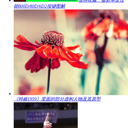
​值得收藏：摄影单反佳
能800D/80D/6D2按键图解
​《特赦1959》里面的部分虚构人物及其原型