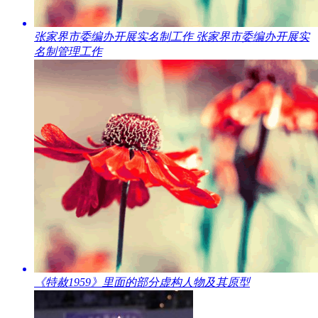
​张家界市委编办开展实名制工作 张家界市委编办开展实
名制管理工作
​《特赦1959》里面的部分虚构人物及其原型