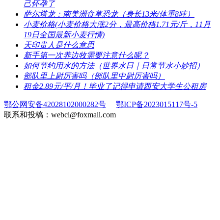
己怀孕了
​萨尔塔龙：南美洲食草恐龙（身长13米/体重8吨）
​小麦价格(小麦价格大涨2分，最高价格1.71元/斤，11月
19日全国最新小麦行情)
​天印贵人是什么意思
​新手第一次养边牧需要注意什么呢？
​如何节约用水的方法（世界水日｜日常节水小妙招）
​部队里上尉厉害吗（部队里中尉厉害吗）
​租金2.89元/平/月！毕业了记得申请西安大学生公租房
鄂公网安备42028102000282号
鄂ICP备2023015117号-5
联系和投稿：webci@foxmail.com