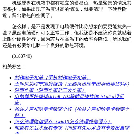
机械硬盘在机箱中都有独立的硬盘位，热量聚集的情况其
实很少，如果出现了温度过高的情况，就要清理一下硬盘附
近，留出散热的空间了。
怎么样，是不是发现了电脑硬件比你想象的要更能抗热一
些？虽然电脑硬件可以正常工作，但我还是不建议你真就贴着
上限让硬件运行，因为芯片在高温下的效率会降低，所以我们
还是有必要给电脑一个良好的散热环境。
(8183740)
相关标签：
​制作电子相册（手机制作电子相册）
​王熙凤协理宁国府概括（王熙凤协理宁国府概括150字）
​陕西作家（陕西作家群三大作家）
​电脑截屏快捷键ctrl alt（电脑截屏快捷键ctrl alt a没反
应）
​柏林之声和哈曼卡顿哪个好（柏林之声和哈曼卡顿哪个
好-）
​怎么清理微信缓存（win10怎么清理微信缓存）
​闻道有先后术业有专攻（闻道有先后术业有专攻出自哪