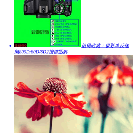
​值得收藏：摄影单反佳
能800D/80D/6D2按键图解