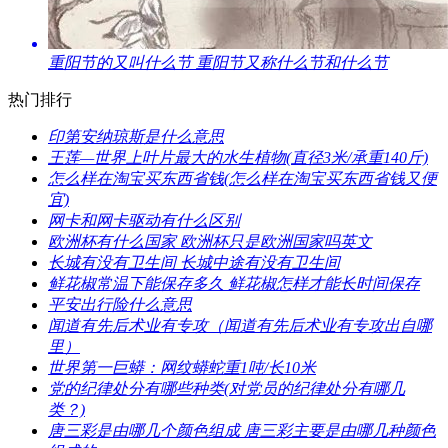
​重阳节的又叫什么节 重阳节又称什么节和什么节
热门排行
​印第安纳琼斯是什么意思
​王莲—世界上叶片最大的水生植物(直径3米/承重140斤)
​怎么样在淘宝买东西省钱(怎么样在淘宝买东西省钱又便
宜)
​网卡和网卡驱动有什么区别
​欧洲杯有什么国家 欧洲杯只是欧洲国家吗英文
​长城有没有卫生间 长城中途有没有卫生间
​鲜花椒常温下能保存多久 鲜花椒怎样才能长时间保存
​平安出行险什么意思
​闻道有先后术业有专攻（闻道有先后术业有专攻出自哪
里）
​世界第一巨蟒：网纹蟒蛇重1吨/长10米
​党的纪律处分有哪些种类(对党员的纪律处分有哪几
类？)
​唐三彩是由哪几个颜色组成 唐三彩主要是由哪几种颜色