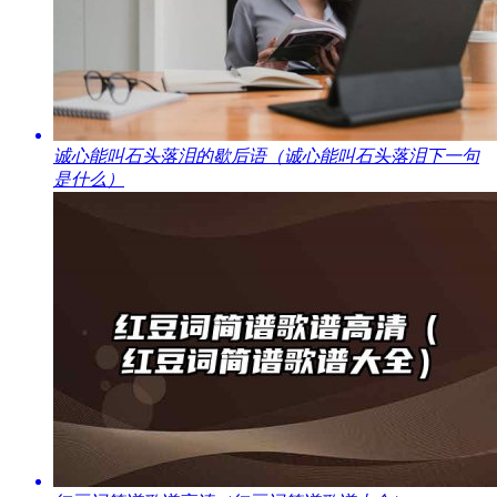
​诚心能叫石头落泪的歇后语（诚心能叫石头落泪下一句
是什么）