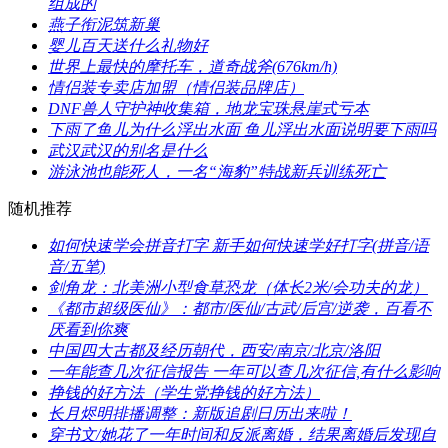
组成的
​燕子衔泥筑新巢
​婴儿百天送什么礼物好
​世界上最快的摩托车，道奇战斧(676km/h)
​情侣装专卖店加盟（情侣装品牌店）
​DNF兽人守护神收集箱，地龙宝珠悬崖式亏本
​下雨了鱼儿为什么浮出水面 鱼儿浮出水面说明要下雨吗
​武汉武汉的别名是什么
​游泳池也能死人，一名“海豹”特战新兵训练死亡
随机推荐
​如何快速学会拼音打字 新手如何快速学好打字(拼音/语
音/五笔)
​剑角龙：北美洲小型食草恐龙（体长2米/会功夫的龙）
​《都市超级医仙》：都市/医仙/古武/后宫/逆袭，百看不
厌看到你爽
​中国四大古都及经历朝代，西安/南京/北京/洛阳
​一年能查几次征信报告 一年可以查几次征信,有什么影响
​挣钱的好方法（学生党挣钱的好方法）
​长月烬明排播调整：新版追剧日历出来啦！
​穿书文/她花了一年时间和反派离婚，结果离婚后发现自