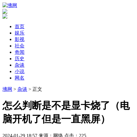
首页
娱乐
影视
社会
奇闻
历史
杂谈
小说
网名
坲网
>
杂谈
> 正文
​怎么判断是不是显卡烧了（电
脑开机了但是一直黑屏）
2024-01-29 18:57
来源：网络
点击：
225