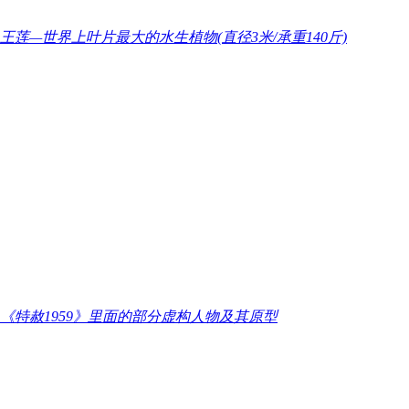
​王莲—世界上叶片最大的水生植物(直径3米/承重140斤)
​《特赦1959》里面的部分虚构人物及其原型