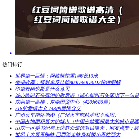
热门排行
​世界第一巨蟒：网纹蟒蛇重1吨/长10米
​值得收藏：摄影单反佳能800D/80D/6D2按键图解
​印第安纳琼斯是什么意思
​诚心能叫石头落泪的歇后语（诚心能叫石头落泪下一句
​东莞第一高楼，东莞国贸中心（428米/86层）
​718的爱情含义 748的爱情含义
​广州火车南站地图（广州火车南站地图平面图）
​中国占地面积最大的城市（中国占地面积最大的城市是
​山东一区委书记与上访群众短信对话曝光，网友点赞：暖
​世界十大最毒蜘蛛 巴西游走蛛身材娇小毒性强大