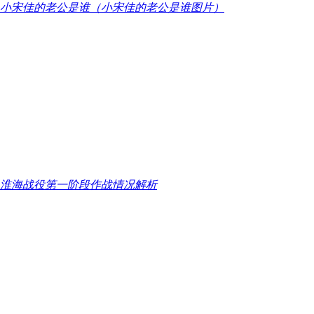
​小宋佳的老公是谁（小宋佳的老公是谁图片）
​淮海战役第一阶段作战情况解析