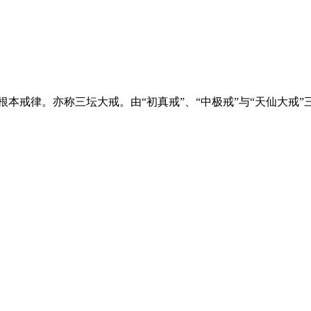
本戒律。亦称三坛大戒。由“初真戒”、“中极戒”与“天仙大戒”三