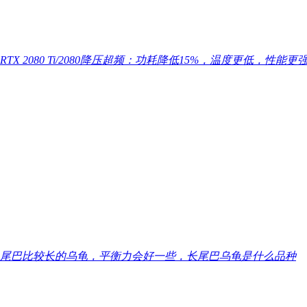
​RTX 2080 Ti/2080降压超频：功耗降低15%，温度更低，性能更
​尾巴比较长的乌龟，平衡力会好一些，长尾巴乌龟是什么品种