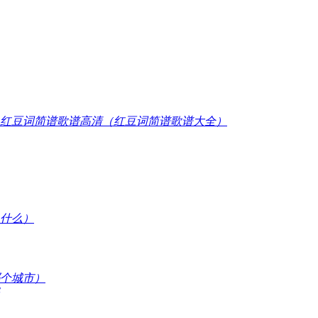
​红豆词简谱歌谱高清（红豆词简谱歌谱大全）
是什么）
哪个城市）