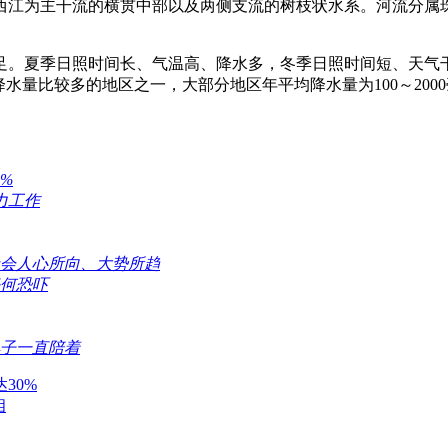
西江为主干流的横贯中部以及两侧支流的树枝状水系。河流分属珠
足。夏季日照时间长、气温高、降水多，冬季日照时间短、天气
降水量比较多的地区之一，大部分地区年平均降水量为100～200
%
力工作
社会人心所向、大势所趋
任何恐吓
儿子一直陪着
30%
相