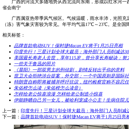
广西的河流大多随地势从西北流向东南，形成以红水河一
省会南宁
广西属亚热带季风气候区。气候温暖，雨水丰沛，光照充
（冻）害气象灾害较为常见。年平均气温17℃～23℃。是全国
相关标签：
​品牌首款电动SUV！保时捷Macan EV将于1月25日亮相
​印度先行！三星计划全球大裁员：海外部门人员削减达30
​美国最长寿老人去世，享年115岁，曾分享长寿秘诀：努
​一些关于鲁迅的照片
​《晨阳》一部双男主的刑侦剧，剧情反转出乎你的意料
​世卫大会拒绝涉台提案，外交部：一个中国原则是国际
​特朗普自称即将被捕并呼吁抗议，纽约检察官称不容忍
​朱佑樘怎么读（朱佑樘怎么读音）
​怎样给老公惊喜浪漫 怎样给老公制造小惊喜
​伊能静晒自己另一女儿，被哈利宠成小公主！生病住院
上一篇：
​印度先行！三星计划全球大裁员：海外部门人员削减达
下一篇：
​品牌首款电动SUV！保时捷Macan EV将于1月25日亮