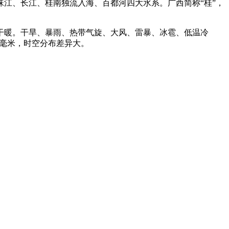
江、长江、桂南独流入海、百都河四大水系。广西简称“桂”，
干暖。干旱、暴雨、热带气旋、大风、雷暴、冰雹、低温冷
0毫米，时空分布差异大。