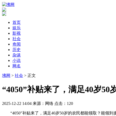
首页
娱乐
影视
社会
奇闻
历史
杂谈
小说
网名
坲网
>
社会
> 正文
“4050”补贴来了，满足40岁
2025-12-22 14:04
来源：网络
点击：
120
“4050”补贴来了，满足40岁50岁的农民都能领取？能领到